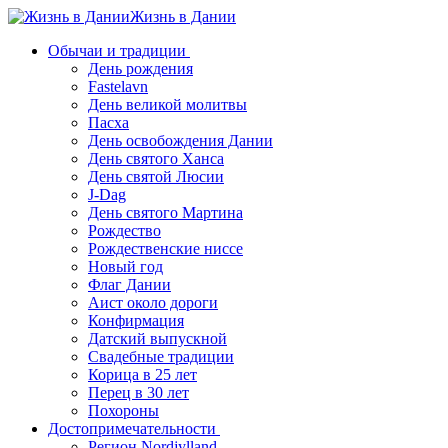
Жизнь в Дании
Обычаи и традиции
День рождения
Fastelavn
День великой молитвы
Пасха
День освобождения Дании
День святого Ханса
День святой Люсии
J-Dag
День святого Мартина
Рождество
Рождественские ниссе
Новый год
Флаг Дании
Аист около дороги
Конфирмация
Датский выпускной
Свадебные традиции
Корица в 25 лет
Перец в 30 лет
Похороны
Достопримечательности
Регион Nordjylland