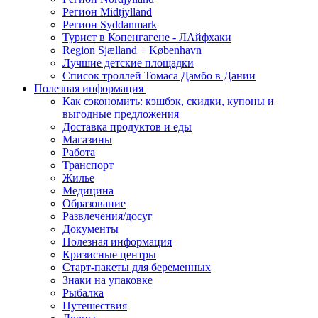
Регион Midtjylland
Регион Syddanmark
Турист в Копенгагене - ЛАйфхаки
Region Sjælland + København
Лучшие детские площадки
Список троллей Томаса Дамбо в Дании
Полезная информация
Как сэкономить: кэшбэк, скидки, купоны и
выгодные предложения
Доставка продуктов и еды
Магазины
Работа
Транспорт
Жилье
Медицина
Образование
Развлечения/досуг
Документы
Полезная информация
Кризисные центры
Старт-пакеты для беременных
Знаки на упаковке
Рыбалка
Путешествия