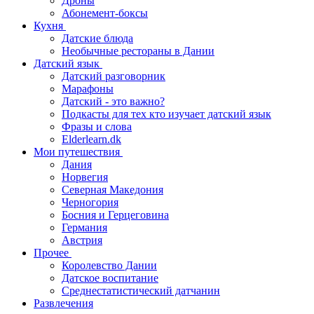
Дроны
Абонемент-боксы
Кухня
Датские блюда
Необычные рестораны в Дании
Датский язык
Датский разговорник
Марафоны
Датский - это важно?
Подкасты для тех кто изучает датский язык
Фразы и слова
Elderlearn.dk
Мои путешествия
Дания
Норвегия
Северная Македония
Черногория
Босния и Герцеговина
Германия
Австрия
Прочее
Королевство Дании
Датское воспитание
Среднестатистический датчанин
Развлечения